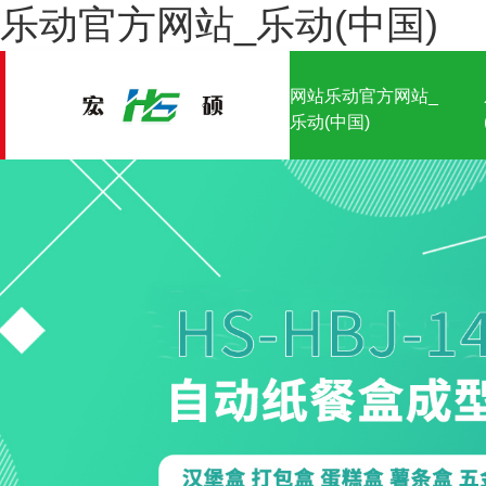
乐动官方网站_乐动(中国)
网站乐动官方网站_
乐动(中国)