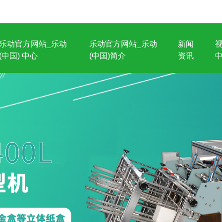
乐动官方网站_乐动
乐动官方网站_乐动
新闻
(中国) 中心
(中国)简介
资讯