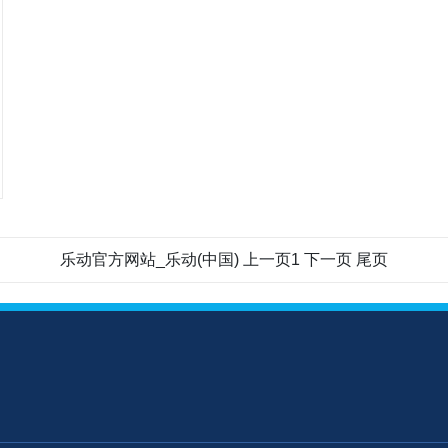
乐动官方网站_乐动(中国) 上一页1 下一页 尾页