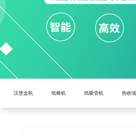
汉堡盒机
纸棒机
纸吸管机
热收