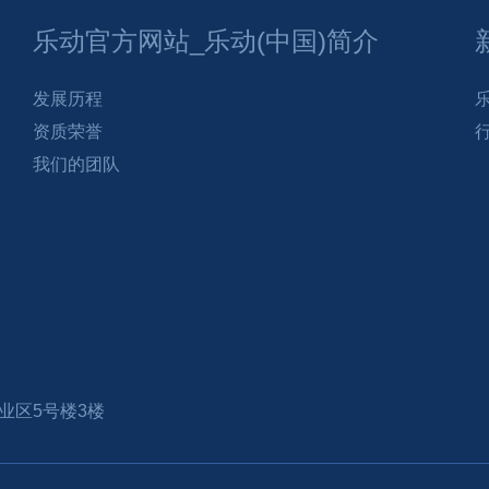
乐动官方网站_乐动(中国)简介
发展历程
资质荣誉
我们的团队
业区5号楼3楼