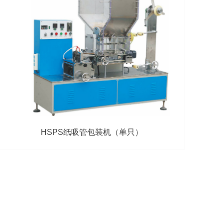
HSPS纸吸管包装机（单只）