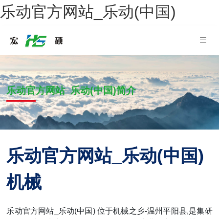
乐动官方网站_乐动(中国)
乐动官方网站_乐动(中国)简介
乐动官方网站_乐动(中国)
机械
乐动官方网站_乐动(中国) 位于机械之乡-温州平阳县,是集研