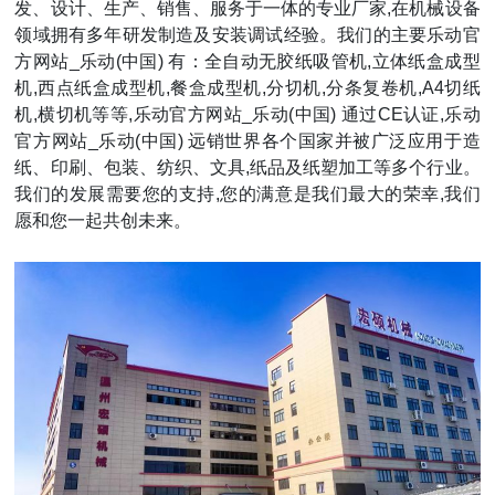
发、设计、生产、销售、服务于一体的专业厂家,在机械设备
领域拥有多年研发制造及安装调试经验。我们的主要乐动官
方网站_乐动(中国) 有：全自动无胶纸吸管机,立体纸盒成型
机,西点纸盒成型机,餐盒成型机,分切机,分条复卷机,A4切纸
机,横切机等等,乐动官方网站_乐动(中国) 通过CE认证,乐动
官方网站_乐动(中国) 远销世界各个国家并被广泛应用于造
纸、印刷、包装、纺织、文具,纸品及纸塑加工等多个行业。
我们的发展需要您的支持,您的满意是我们最大的荣幸,我们
愿和您一起共创未来。